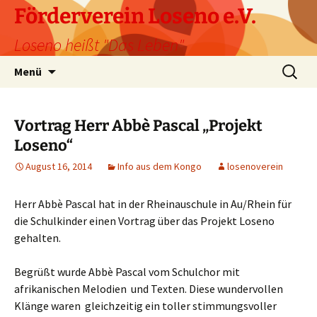
Förderverein Loseno e.V.
Loseno heißt "Das Leben"
Zum
Suche
Menü
Inhalt
nach:
springen
Vortrag Herr Abbè Pascal „Projekt
Loseno“
August 16, 2014
Info aus dem Kongo
losenoverein
Herr Abbè Pascal hat in der Rheinauschule in Au/Rhein für
die Schulkinder einen Vortrag über das Projekt Loseno
gehalten.
Begrüßt wurde Abbè Pascal vom Schulchor mit
afrikanischen Melodien und Texten. Diese wundervollen
Klänge waren gleichzeitig ein toller stimmungsvoller