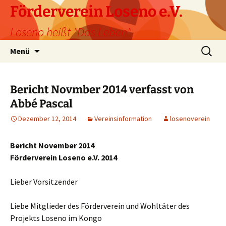
Förderverein Loseno e.V.
Loseno heißt "Das Leben"
Zum
Suche
Menü
Inhalt
nach:
springen
Bericht Novmber 2014 verfasst von
Abbé Pascal
Dezember 12, 2014
Vereinsinformation
losenoverein
Bericht November
2014
Förderverein Loseno e.V.
2014
Lieber Vorsitzender
Liebe Mitglieder des Förderverein und Wohltäter des
Projekts Loseno im Kongo