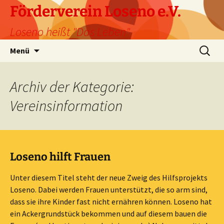
Förderverein Loseno e.V.
Loseno heißt "Das Leben"
Zum
Suche
Menü
Inhalt
nach:
springen
Archiv der Kategorie:
Vereinsinformation
Loseno hilft Frauen
Unter diesem Titel steht der neue Zweig des Hilfsprojekts
Loseno. Dabei werden Frauen unterstützt, die so arm sind,
dass sie ihre Kinder fast nicht ernähren können. Loseno hat
ein Ackergrundstück bekommen und auf diesem bauen die