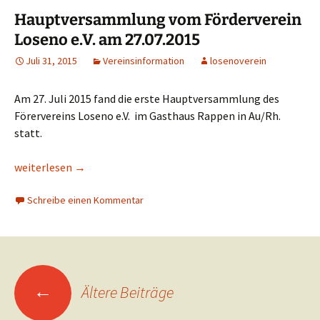
Hauptversammlung vom Förderverein
Loseno e.V. am 27.07.2015
Juli 31, 2015
Vereinsinformation
losenoverein
Am 27. Juli 2015 fand die erste Hauptversammlung des
Förervereins Loseno e.V. im Gasthaus Rappen in Au/Rh.
statt.
Hauptversammlung vom Förderverein Loseno e.V. am 27.07.201
weiterlesen
→
Schreibe einen Kommentar
Beitragsnavigation
←
Ältere Beiträge