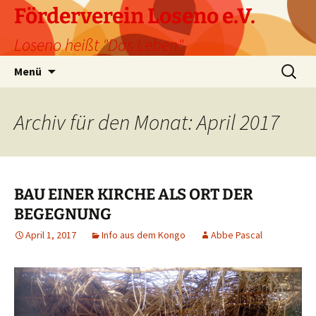
Förderverein Loseno e.V.
Loseno heißt "Das Leben"
Zum
Suche
Menü
Inhalt
nach:
springen
Archiv für den Monat: April 2017
BAU EINER KIRCHE ALS ORT DER
BEGEGNUNG
April 1, 2017
Info aus dem Kongo
Abbe Pascal